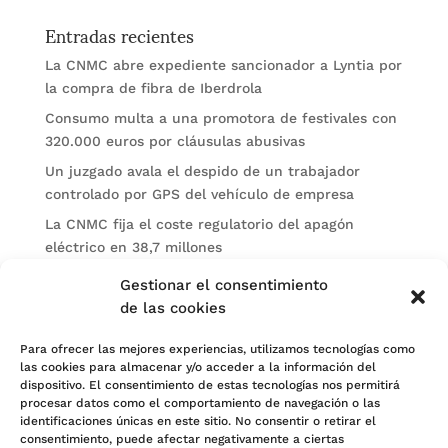
Entradas recientes
La CNMC abre expediente sancionador a Lyntia por
la compra de fibra de Iberdrola
Consumo multa a una promotora de festivales con
320.000 euros por cláusulas abusivas
Un juzgado avala el despido de un trabajador
controlado por GPS del vehículo de empresa
La CNMC fija el coste regulatorio del apagón
eléctrico en 38,7 millones
El BOE publica sanciones de la CNMV a Soltec y
Gestionar el consentimiento
Gesconsult
de las cookies
Categorías
Para ofrecer las mejores experiencias, utilizamos tecnologías como
las cookies para almacenar y/o acceder a la información del
Actualidad
dispositivo. El consentimiento de estas tecnologías nos permitirá
procesar datos como el comportamiento de navegación o las
Noticias Jurídicas
identificaciones únicas en este sitio. No consentir o retirar el
consentimiento, puede afectar negativamente a ciertas
Subastas