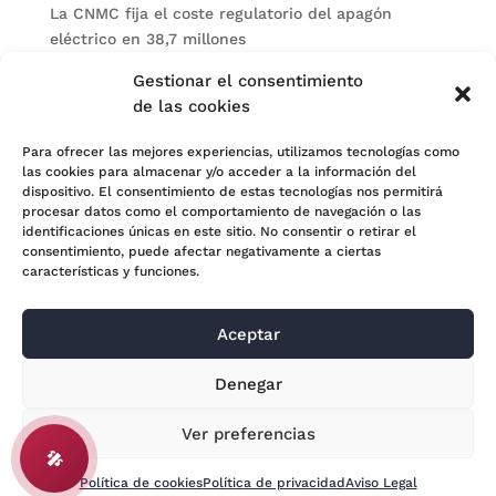
La CNMC fija el coste regulatorio del apagón
eléctrico en 38,7 millones
El BOE publica sanciones de la CNMV a Soltec y
Gestionar el consentimiento
Gesconsult
de las cookies
Categorías
Para ofrecer las mejores experiencias, utilizamos tecnologías como
las cookies para almacenar y/o acceder a la información del
Actualidad
dispositivo. El consentimiento de estas tecnologías nos permitirá
procesar datos como el comportamiento de navegación o las
Noticias Jurídicas
identificaciones únicas en este sitio. No consentir o retirar el
consentimiento, puede afectar negativamente a ciertas
Subastas
características y funciones.
Aceptar
© 2024 Adara Legal |
Aviso Legal
| Eweb Diseño y
Denegar
Posicionamiento
Web para abogados
Ver preferencias
🎤
Política de cookies
Política de privacidad
Aviso Legal