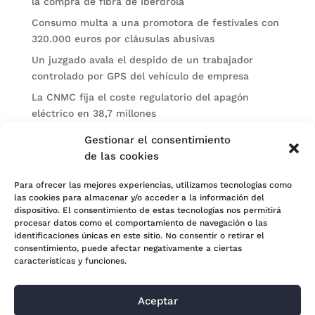
la compra de fibra de Iberdrola
Consumo multa a una promotora de festivales con
320.000 euros por cláusulas abusivas
Un juzgado avala el despido de un trabajador
controlado por GPS del vehículo de empresa
La CNMC fija el coste regulatorio del apagón
eléctrico en 38,7 millones
El BOE publica sanciones de la CNMV a Soltec y
Gestionar el consentimiento
Gesconsult
de las cookies
Categorías
Para ofrecer las mejores experiencias, utilizamos tecnologías como
las cookies para almacenar y/o acceder a la información del
Actualidad
dispositivo. El consentimiento de estas tecnologías nos permitirá
procesar datos como el comportamiento de navegación o las
Noticias Jurídicas
identificaciones únicas en este sitio. No consentir o retirar el
consentimiento, puede afectar negativamente a ciertas
Subastas
características y funciones.
Aceptar