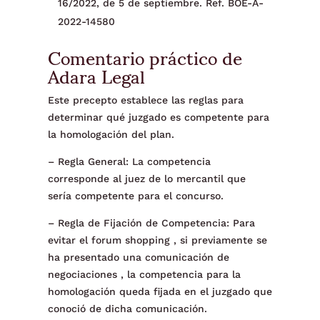
16/2022, de 5 de septiembre. Ref. BOE-A-
2022-14580
Comentario práctico de
Adara Legal
Este precepto establece las reglas para
determinar qué juzgado es competente para
la homologación del plan.
– Regla General: La competencia
corresponde al juez de lo mercantil que
sería competente para el concurso.
– Regla de Fijación de Competencia: Para
evitar el forum shopping , si previamente se
ha presentado una comunicación de
negociaciones , la competencia para la
homologación queda fijada en el juzgado que
conoció de dicha comunicación.