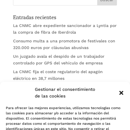
Entradas recientes
La CNMC abre expediente sancionador a Lyntia por
la compra de fibra de Iberdrola
Consumo multa a una promotora de festivales con
320.000 euros por cláusulas abusivas
Un juzgado avala el despido de un trabajador
controlado por GPS del vehículo de empresa
La CNMC fija el coste regulatorio del apagón
eléctrico en 38,7 millones
El BOE publica sanciones de la CNMV a Soltec y
Gestionar el consentimiento
Gesconsult
de las cookies
Categorías
Para ofrecer las mejores experiencias, utilizamos tecnologías como
las cookies para almacenar y/o acceder a la información del
Actualidad
dispositivo. El consentimiento de estas tecnologías nos permitirá
procesar datos como el comportamiento de navegación o las
Noticias Jurídicas
identificaciones únicas en este sitio. No consentir o retirar el