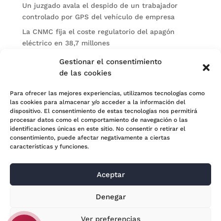
Un juzgado avala el despido de un trabajador
controlado por GPS del vehículo de empresa
La CNMC fija el coste regulatorio del apagón
eléctrico en 38,7 millones
El BOE publica sanciones de la CNMV a Soltec y
Gestionar el consentimiento
Gesconsult
de las cookies
Categorías
Para ofrecer las mejores experiencias, utilizamos tecnologías como
las cookies para almacenar y/o acceder a la información del
Actualidad
dispositivo. El consentimiento de estas tecnologías nos permitirá
procesar datos como el comportamiento de navegación o las
Noticias Jurídicas
identificaciones únicas en este sitio. No consentir o retirar el
consentimiento, puede afectar negativamente a ciertas
Subastas
características y funciones.
Aceptar
© 2024 Adara Legal |
Aviso Legal
| Eweb Diseño y
Denegar
Posicionamiento
Web para abogados
Ver preferencias