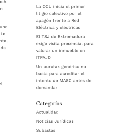
nch.
La OCU inicia el primer
on
litigio colectivo por el
apagón frente a Red
 una
Eléctrica y eléctricas
 La
El TSJ de Extremadura
ntal
exige visita presencial para
ida
valorar un inmueble en
s
ITPAJD
Un burofax genérico no
basta para acreditar el
intento de MASC antes de
el
demandar
Categorías
Actualidad
Noticias Jurídicas
Subastas