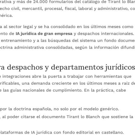
trativa y más de 24.000 formularios del catálogo de Tirant lo Bla
cho civil, mercantil, procesal, fiscal, laboral y administrativo, c
érica.
a al sector legal y se ha consolidado en los últimos meses como
mento de
IA jurídica de gran empresa
y despachos internacionales.
al entrenamiento y a las búsquedas del sistema un fondo docume
octrina administrativa consolidadas, según la información difund
ra despachos y departamentos jurídico
de integraciones abre la puerta a trabajar con herramientas que
rificables, una demanda creciente en los últimos meses a raíz d
de las guías nacionales de cumplimiento. En la práctica, cabe
por la doctrina española, no solo por el modelo genérico.
, al poder citarse el documento Tirant lo Blanch que sostiene la
lataformas de IA jurídica con fondo editorial en castellano.