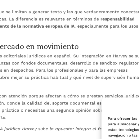
que se limitan a generar texto y las que verdaderamente conecta
cas. La diferencia es relevante en términos de
responsabilidad
ento de la normativa europea de IA
, especialmente para los usos
mercado en movimiento
s editoriales jurídicos en español. Su integración en Harvey se 
ianzas con fondos documentales, desarrollo de sandbox regulator
as en despachos. Para los profesionales y para las empresas
cubre mejor su práctica habitual y qué nivel de supervisión hum
on atención porque afectan a cómo se prestan servicios jurídic
ón, donde la calidad del soporte documental es crítica. Si estás
 práctica o necesitas una segunda opinión sobre el encaje
rte.
Para ofrecer las
para almacenar y
 IA jurídica Harvey sube la apuesta: integra el fondo documental
estas tecnología
navegación o las 