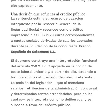
por esos mismos trabajadores, aunque la ley no las
cite expresamente.
Una decisión que refuerza al crédito público
La sentencia estima el recurso de casación
interpuesto por la Tesorería General de la
Seguridad Social y reconoce como créditos
imprescindibles 80.771,29 euros correspondientes
a cuotas sociales derivadas de salarios abonados
durante la liquidación de la concursada
Franco
Española de Salazones S.L.
El Supremo construye una interpretación funcional
del artículo 250.2 TRLC apoyada en la noción de
coste laboral unitario y, a partir de ella, extiende a
las cotizaciones el privilegio de cobro preferente.
La omisión del legislador —que sí menciona
salarios, retribución de la administración concursal
y determinadas rentas arrendaticias, pero no las
cuotas— se interpreta como no deliberada, y se
subsana a favor del crédito público.