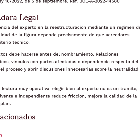
 Ley 16/2022, de 5 de septiembre. Ref. BOE-A-2022-14580
Adara Legal
encia del experto en la reestructuracion mediante un regimen d
ilidad de la figura depende precisamente de que acreedores,
terio tecnico.
ictos debe hacerse antes del nombramiento. Relaciones
micos, vinculos con partes afectadas o dependencia respecto del
l proceso y abrir discusiones innecesarias sobre la neutralidad
 lectura muy operativa: elegir bien al experto no es un tramite,
olvente e independiente reduce friccion, mejora la calidad de la
plan.
lacionados
ón