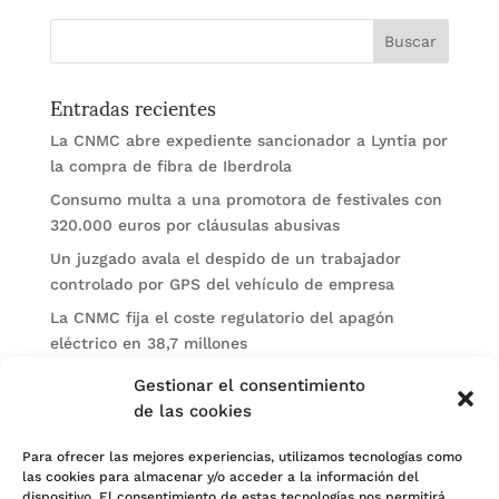
Entradas recientes
La CNMC abre expediente sancionador a Lyntia por
la compra de fibra de Iberdrola
Consumo multa a una promotora de festivales con
320.000 euros por cláusulas abusivas
Un juzgado avala el despido de un trabajador
controlado por GPS del vehículo de empresa
La CNMC fija el coste regulatorio del apagón
eléctrico en 38,7 millones
El BOE publica sanciones de la CNMV a Soltec y
Gestionar el consentimiento
Gesconsult
de las cookies
Categorías
Para ofrecer las mejores experiencias, utilizamos tecnologías como
las cookies para almacenar y/o acceder a la información del
Actualidad
dispositivo. El consentimiento de estas tecnologías nos permitirá