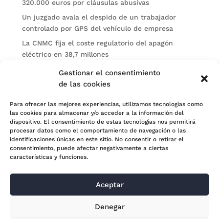
320.000 euros por cláusulas abusivas
Un juzgado avala el despido de un trabajador
controlado por GPS del vehículo de empresa
La CNMC fija el coste regulatorio del apagón
eléctrico en 38,7 millones
El BOE publica sanciones de la CNMV a Soltec y
Gestionar el consentimiento
Gesconsult
de las cookies
Categorías
Para ofrecer las mejores experiencias, utilizamos tecnologías como
las cookies para almacenar y/o acceder a la información del
Actualidad
dispositivo. El consentimiento de estas tecnologías nos permitirá
procesar datos como el comportamiento de navegación o las
Noticias Jurídicas
identificaciones únicas en este sitio. No consentir o retirar el
consentimiento, puede afectar negativamente a ciertas
Subastas
características y funciones.
Aceptar
© 2024 Adara Legal |
Aviso Legal
| Eweb Diseño y
Denegar
Posicionamiento
Web para abogados