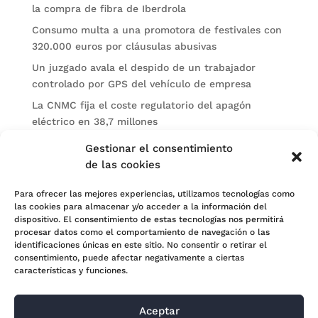
la compra de fibra de Iberdrola
Consumo multa a una promotora de festivales con
320.000 euros por cláusulas abusivas
Un juzgado avala el despido de un trabajador
controlado por GPS del vehículo de empresa
La CNMC fija el coste regulatorio del apagón
eléctrico en 38,7 millones
El BOE publica sanciones de la CNMV a Soltec y
Gestionar el consentimiento
Gesconsult
de las cookies
Categorías
Para ofrecer las mejores experiencias, utilizamos tecnologías como
las cookies para almacenar y/o acceder a la información del
Actualidad
dispositivo. El consentimiento de estas tecnologías nos permitirá
procesar datos como el comportamiento de navegación o las
Noticias Jurídicas
identificaciones únicas en este sitio. No consentir o retirar el
consentimiento, puede afectar negativamente a ciertas
Subastas
características y funciones.
Aceptar