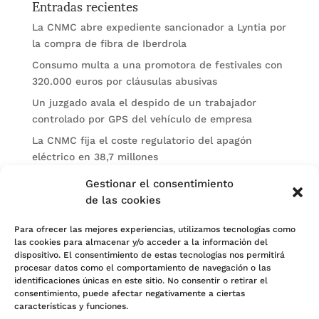
Entradas recientes
La CNMC abre expediente sancionador a Lyntia por
la compra de fibra de Iberdrola
Consumo multa a una promotora de festivales con
320.000 euros por cláusulas abusivas
Un juzgado avala el despido de un trabajador
controlado por GPS del vehículo de empresa
La CNMC fija el coste regulatorio del apagón
eléctrico en 38,7 millones
El BOE publica sanciones de la CNMV a Soltec y
Gestionar el consentimiento
Gesconsult
de las cookies
Categorías
Para ofrecer las mejores experiencias, utilizamos tecnologías como
las cookies para almacenar y/o acceder a la información del
Actualidad
dispositivo. El consentimiento de estas tecnologías nos permitirá
procesar datos como el comportamiento de navegación o las
Noticias Jurídicas
identificaciones únicas en este sitio. No consentir o retirar el
consentimiento, puede afectar negativamente a ciertas
Subastas
características y funciones.