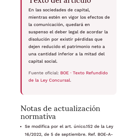
En las sociedades de capital,
mientras estén en vigor los efectos de
la comunicación, quedará en
suspenso el deber legal de acordar la
disolución por existir pérdidas que
dejen reducido el patrimonio neto a
una cantidad inferior a la mitad del
capital social.
Fuente oficial:
BOE · Texto Refundido
de la Ley Concursal
.
Notas de actualización
normativa
Se modifica por el art. único.152 de la Ley
16/2022, de 5 de septiembre. Ref. BOE-A-