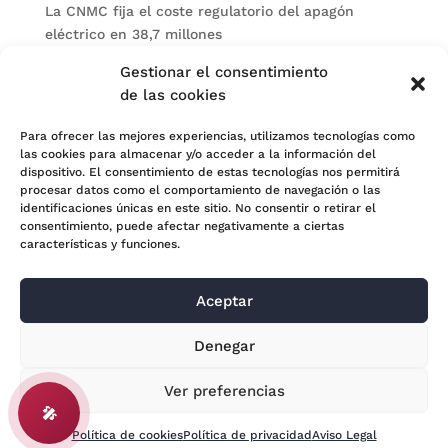
La CNMC fija el coste regulatorio del apagón
eléctrico en 38,7 millones
El BOE publica sanciones de la CNMV a Soltec y
Gestionar el consentimiento
Gesconsult
de las cookies
Categorías
Para ofrecer las mejores experiencias, utilizamos tecnologías como
las cookies para almacenar y/o acceder a la información del
Actualidad
dispositivo. El consentimiento de estas tecnologías nos permitirá
procesar datos como el comportamiento de navegación o las
Noticias Jurídicas
identificaciones únicas en este sitio. No consentir o retirar el
consentimiento, puede afectar negativamente a ciertas
Subastas
características y funciones.
Aceptar
© 2024 Adara Legal |
Aviso Legal
| Eweb Diseño y
Denegar
Posicionamiento
Web para abogados
Ver preferencias
🎤
Política de cookies
Política de privacidad
Aviso Legal