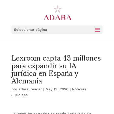
Seleccionar página
Lexroom capta 43 millones
para expandir su IA
jurídica en España y
Alemania
por
adara_reader
|
May 19, 2026
|
Noticias
Jurídicas
Lexroom ha cerrado una ronda Serie B de 50