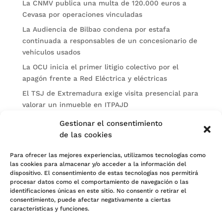
La CNMV publica una multa de 120.000 euros a
Cevasa por operaciones vinculadas
La Audiencia de Bilbao condena por estafa
continuada a responsables de un concesionario de
vehículos usados
La OCU inicia el primer litigio colectivo por el
apagón frente a Red Eléctrica y eléctricas
El TSJ de Extremadura exige visita presencial para
valorar un inmueble en ITPAJD
Un burofax genérico no basta para acreditar el
Gestionar el consentimiento
intento de MASC antes de demandar
de las cookies
Categorías
Para ofrecer las mejores experiencias, utilizamos tecnologías como
las cookies para almacenar y/o acceder a la información del
Actualidad
dispositivo. El consentimiento de estas tecnologías nos permitirá
procesar datos como el comportamiento de navegación o las
Noticias Jurídicas
identificaciones únicas en este sitio. No consentir o retirar el
consentimiento, puede afectar negativamente a ciertas
Subastas
características y funciones.