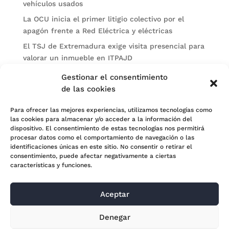
vehículos usados
La OCU inicia el primer litigio colectivo por el
apagón frente a Red Eléctrica y eléctricas
El TSJ de Extremadura exige visita presencial para
valorar un inmueble en ITPAJD
Un burofax genérico no basta para acreditar el
Gestionar el consentimiento
intento de MASC antes de demandar
de las cookies
Categorías
Para ofrecer las mejores experiencias, utilizamos tecnologías como
las cookies para almacenar y/o acceder a la información del
Actualidad
dispositivo. El consentimiento de estas tecnologías nos permitirá
procesar datos como el comportamiento de navegación o las
Noticias Jurídicas
identificaciones únicas en este sitio. No consentir o retirar el
consentimiento, puede afectar negativamente a ciertas
Subastas
características y funciones.
Aceptar
© 2024 Adara Legal |
Aviso Legal
| Eweb Diseño y
Denegar
Posicionamiento
Web para abogados