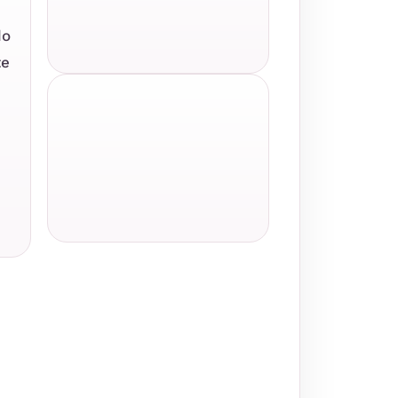
do
te