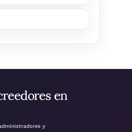
creedores en
administradores y