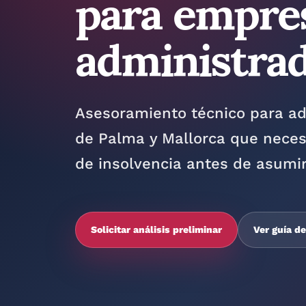
para empre
administra
Asesoramiento técnico para a
de Palma y Mallorca que neces
de insolvencia antes de asumir
Solicitar análisis preliminar
Ver guía d