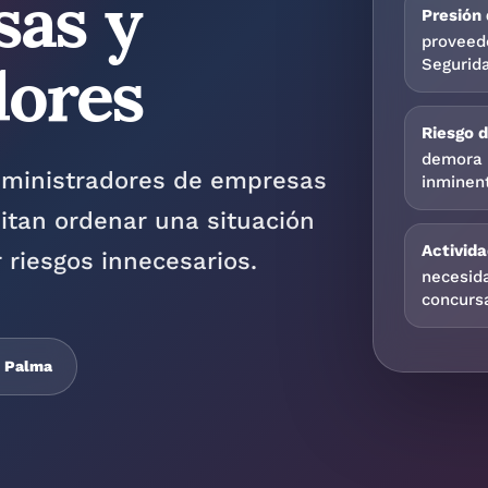
sas y
dores
Presión
proveed
Segurida
Riesgo 
demora 
dministradores de empresas
inminen
itan ordenar una situación
Activida
 riesgos innecesarios.
necesida
concurs
e Palma