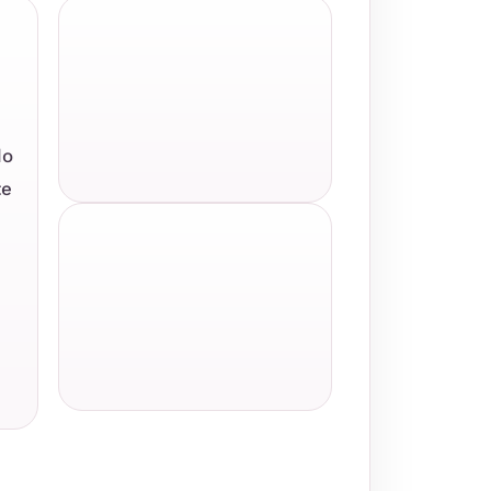
do
te