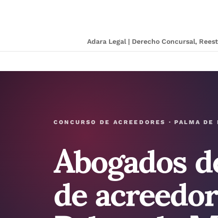
Adara Legal | Derecho Concursal, Ree
Abogados d
CONCURSO DE ACREEDORES · PALMA DE
de acreedor