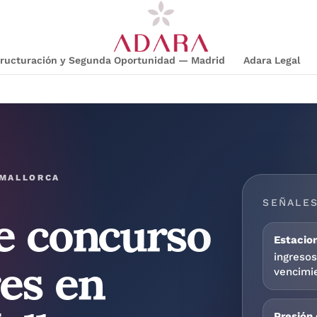
structuración y Segunda Oportunidad — Madrid
Adara Legal
e concurso
 MALLORCA
SEÑALES
es en
Estacion
ingreso
vencimie
Presión