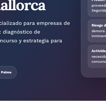
allorca
proveed
Segurida
cializado para empresas de
Riesgo 
demora 
: diagnóstico de
inminen
oncurso y estrategia para
Activida
necesida
concurs
e Palma