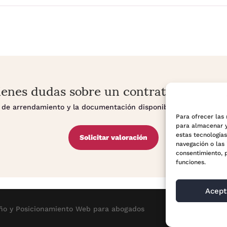
ienes dudas sobre un contrato de alquil
po de arrendamiento y la documentación disponible pueden cambia
Para ofrecer las
para almacenar y
estas tecnología
Solicitar valoración
navegación o las 
consentimiento, 
funciones.
Acept
ño y Posicionamiento
Web para abogados