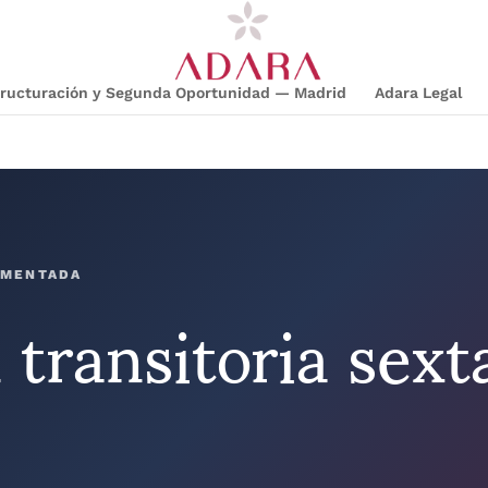
structuración y Segunda Oportunidad — Madrid
Adara Legal
 transitoria sext
OMENTADA