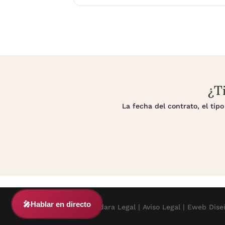
¿T
La fecha del contrato, el ti
🎤
Hablar en directo
© 2024 Adara Legal |
Aviso Legal
| Eweb Dise