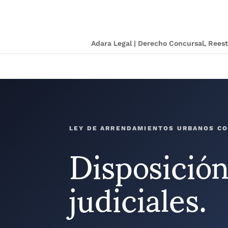
Adara Legal | Derecho Concursal, Ree
Disposición
LEY DE ARRENDAMIENTOS URBANOS C
judiciales.