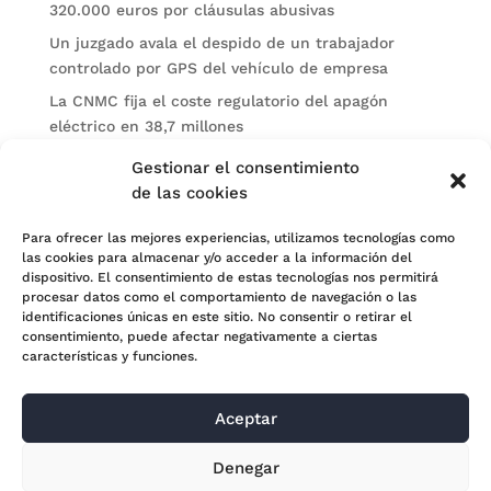
320.000 euros por cláusulas abusivas
Un juzgado avala el despido de un trabajador
controlado por GPS del vehículo de empresa
La CNMC fija el coste regulatorio del apagón
eléctrico en 38,7 millones
El BOE publica sanciones de la CNMV a Soltec y
Gestionar el consentimiento
Gesconsult
de las cookies
Categorías
Para ofrecer las mejores experiencias, utilizamos tecnologías como
las cookies para almacenar y/o acceder a la información del
Actualidad
dispositivo. El consentimiento de estas tecnologías nos permitirá
procesar datos como el comportamiento de navegación o las
Noticias Jurídicas
identificaciones únicas en este sitio. No consentir o retirar el
consentimiento, puede afectar negativamente a ciertas
Subastas
características y funciones.
Aceptar
© 2024 Adara Legal |
Aviso Legal
| Eweb Diseño y
Denegar
Posicionamiento
Web para abogados