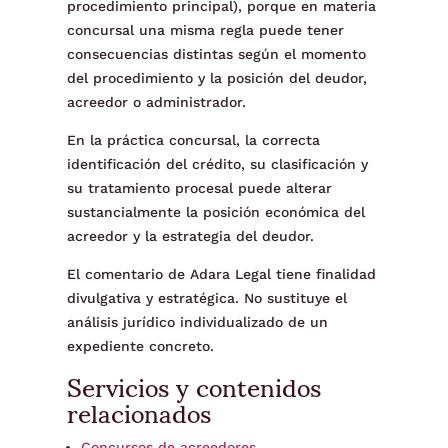
procedimiento principal), porque en materia
concursal una misma regla puede tener
consecuencias distintas según el momento
del procedimiento y la posición del deudor,
acreedor o administrador.
En la práctica concursal, la correcta
identificación del crédito, su clasificación y
su tratamiento procesal puede alterar
sustancialmente la posición económica del
acreedor y la estrategia del deudor.
El comentario de Adara Legal tiene finalidad
divulgativa y estratégica. No sustituye el
análisis jurídico individualizado de un
expediente concreto.
Servicios y contenidos
relacionados
Concursos de acreedores