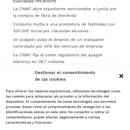
La CNMC abre expediente sancionador a Lyntia por
la compra de fibra de Iberdrola
Consumo multa a una promotora de festivales con
320.000 euros por cláusulas abusivas
Un juzgado avala el despido de un trabajador
controlado por GPS del vehículo de empresa
La CNMC fija el coste regulatorio del apagón
eléctrico en 38,7 millones
El BOE publica sanciones de la CNMV a Soltec y
Gestionar el consentimiento
Gesconsult
de las cookies
Categorías
Para ofrecer las mejores experiencias, utilizamos tecnologías como
las cookies para almacenar y/o acceder a la información del
Actualidad
dispositivo. El consentimiento de estas tecnologías nos permitirá
procesar datos como el comportamiento de navegación o las
Noticias Jurídicas
identificaciones únicas en este sitio. No consentir o retirar el
consentimiento, puede afectar negativamente a ciertas
Subastas
características y funciones.