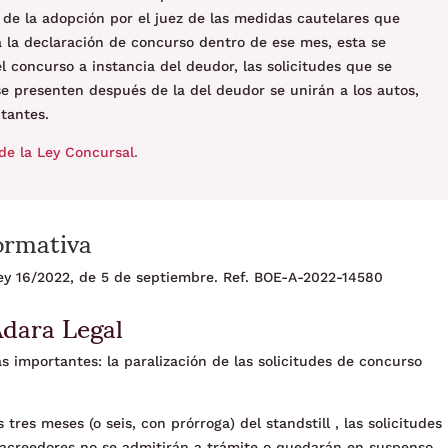
o de la adopción por el juez de las medidas cautelares que
ta la declaración de concurso dentro de ese mes, esta se
l concurso a instancia del deudor, las solicitudes que se
e presenten después de la del deudor se unirán a los autos,
itantes.
de la Ley Concursal
.
ormativa
 Ley 16/2022, de 5 de septiembre. Ref. BOE-A-2022-14580
Adara Legal
s importantes: la paralización de las solicitudes de concurso
res meses (o seis, con prórroga) del standstill , las solicitudes
acreedores no se admitirán a trámite o quedarán en suspenso .