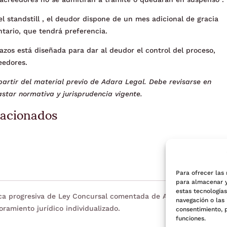
el standstill , el deudor dispone de un mes adicional de gracia
tario, que tendrá preferencia.
lazos está diseñada para dar al deudor el control del proceso,
reedores.
artir del material previo de Adara Legal. Debe revisarse en
star normativa y jurisprudencia vigente.
lacionados
Para ofrecer las
para almacenar y
estas tecnología
eca progresiva de Ley Concursal comentada de Adara Legal. Tien
navegación o las 
oramiento jurídico individualizado.
consentimiento, 
funciones.