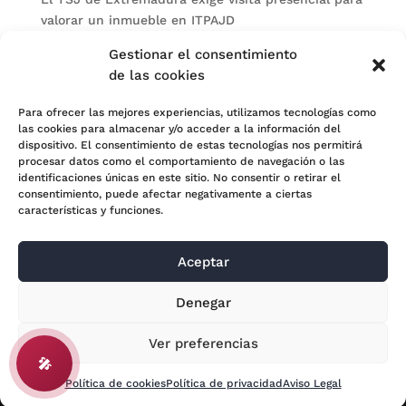
valorar un inmueble en ITPAJD
Un burofax genérico no basta para acreditar el
Gestionar el consentimiento
intento de MASC antes de demandar
de las cookies
Categorías
Para ofrecer las mejores experiencias, utilizamos tecnologías como
las cookies para almacenar y/o acceder a la información del
Actualidad
dispositivo. El consentimiento de estas tecnologías nos permitirá
procesar datos como el comportamiento de navegación o las
Noticias Jurídicas
identificaciones únicas en este sitio. No consentir o retirar el
consentimiento, puede afectar negativamente a ciertas
Subastas
características y funciones.
Aceptar
© 2024 Adara Legal |
Aviso Legal
| Eweb Diseño y
Denegar
Posicionamiento
Web para abogados
Ver preferencias
🎤
Política de cookies
Política de privacidad
Aviso Legal