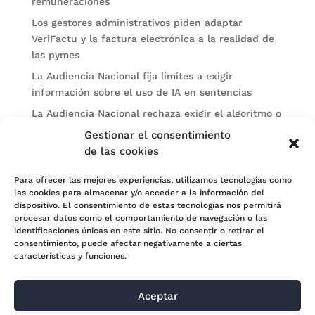
remuneraciones
Los gestores administrativos piden adaptar
VeriFactu y la factura electrónica a la realidad de
las pymes
La Audiencia Nacional fija límites a exigir
información sobre el uso de IA en sentencias
La Audiencia Nacional rechaza exigir el algoritmo o
el prompt por una sospecha de uso de IA en una
Gestionar el consentimiento
sentencia
de las cookies
Categorías
Para ofrecer las mejores experiencias, utilizamos tecnologías como
las cookies para almacenar y/o acceder a la información del
Actualidad
dispositivo. El consentimiento de estas tecnologías nos permitirá
procesar datos como el comportamiento de navegación o las
Noticias Jurídicas
identificaciones únicas en este sitio. No consentir o retirar el
consentimiento, puede afectar negativamente a ciertas
Subastas
características y funciones.
Aceptar