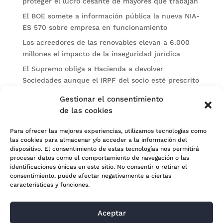
proteger el lucro cesante de mayores que trabajan
El BOE somete a información pública la nueva NIA-
ES 570 sobre empresa en funcionamiento
Los acreedores de las renovables elevan a 6.000
millones el impacto de la inseguridad jurídica
El Supremo obliga a Hacienda a devolver
Sociedades aunque el IRPF del socio esté prescrito
La CNMC sanciona a Telefónica Audiovisual Digital
Gestionar el consentimiento
por incumplir obligaciones de accesibilidad
de las cookies
Categorías
Para ofrecer las mejores experiencias, utilizamos tecnologías como
las cookies para almacenar y/o acceder a la información del
Actualidad
dispositivo. El consentimiento de estas tecnologías nos permitirá
procesar datos como el comportamiento de navegación o las
Noticias Jurídicas
identificaciones únicas en este sitio. No consentir o retirar el
consentimiento, puede afectar negativamente a ciertas
Subastas
características y funciones.
Aceptar