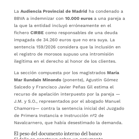
La
Audiencia Provincial de Madrid
ha condenado a
BBVA a indemnizar con
10.000 euros
a una pareja a
la que la entidad incluyó erróneamente en el
fichero
CIRBE
como responsables de una deuda
impagada de 34.260 euros que no era suya. La
sentencia 159/2026 considera que la inclusión en
el registro de morosos supuso una intromisión
ilegítima en el derecho al honor de los clientes.
La sección compuesta por los magistrados
María
Mar Ilundain Minondo
(ponente), Agustín Gómez
Salcedo y Francisco Javier Peñas Gil estima el
recurso de apelación interpuesto por la pareja —
J.M. y S.O., representados por el abogado Manuel
Chamorro— contra la sentencia inicial del Juzgado
de Primera Instancia e Instrucción nº2 de
Navalcarnero, que había desestimado la demanda.
El peso del documento interno del banco