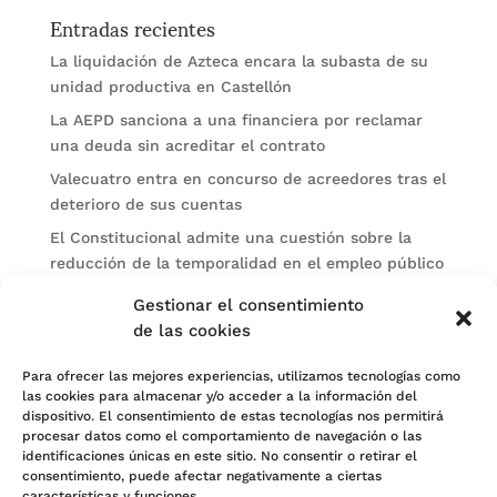
Entradas recientes
La liquidación de Azteca encara la subasta de su
unidad productiva en Castellón
La AEPD sanciona a una financiera por reclamar
una deuda sin acreditar el contrato
Valecuatro entra en concurso de acreedores tras el
deterioro de sus cuentas
El Constitucional admite una cuestión sobre la
reducción de la temporalidad en el empleo público
El BOE amplía las patologías que permiten
Gestionar el consentimiento
anticipar la jubilación por discapacidad
de las cookies
Categorías
Para ofrecer las mejores experiencias, utilizamos tecnologías como
las cookies para almacenar y/o acceder a la información del
Actualidad
dispositivo. El consentimiento de estas tecnologías nos permitirá
procesar datos como el comportamiento de navegación o las
Noticias Jurídicas
identificaciones únicas en este sitio. No consentir o retirar el
consentimiento, puede afectar negativamente a ciertas
Subastas
características y funciones.