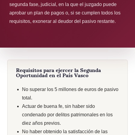
segunda fase, judicial, en la que el juzgado puede
aprobar un plan de pagos o, si se cumplen todos los
requisitos, exonerar al deudor del pasivo restante.
Requisitos para ejercer la Segunda
Oportunidad en el País Vasco
No superar los 5 millones de euros de pasivo
total.
Actuar de buena fe, sin haber sido
condenado por delitos patrimonales en los
diez años previos.
No haber obtenido la satisfacción de las