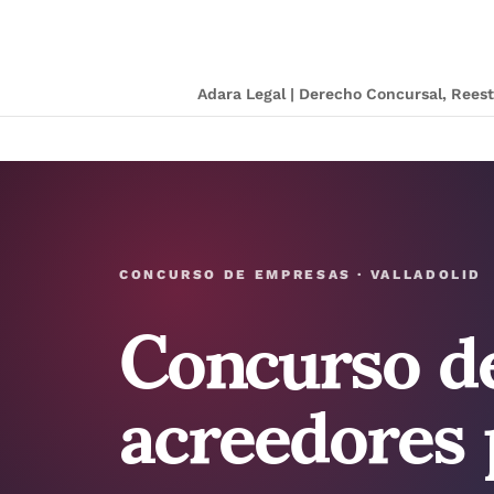
Adara Legal | Derecho Concursal, Ree
Concurso d
CONCURSO DE EMPRESAS · VALLADOLID
acreedores 