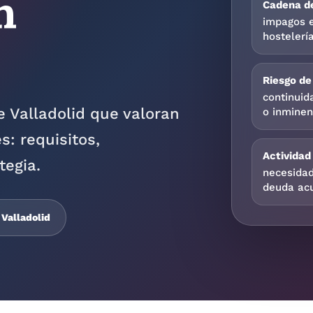
n
Cadena de
impagos en
hostelerí
Riesgo de
continuid
 Valladolid que valoran
o inminen
s: requisitos,
Actividad
tegia.
necesidad
deuda ac
 Valladolid