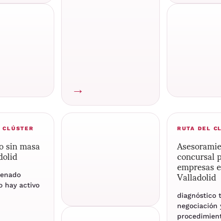
→
L CLÚSTER
RUTA DEL C
o sin masa
Asesorami
dolid
concursal 
empresas 
Valladolid
denado
 hay activo
diagnóstico 
negociación 
procedimien