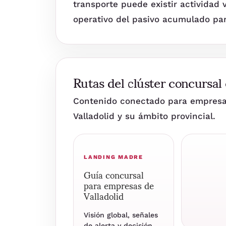
transporte puede existir actividad 
operativo del pasivo acumulado par
Rutas del clúster concursal 
Contenido conectado para empresas
Valladolid y su ámbito provincial.
LANDING MADRE
Guía concursal
para empresas de
Valladolid
Visión global, señales
de alerta y decisión