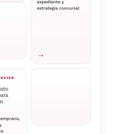
expediente y
estrategia concursal
→
LÚSTER
ento
para
en
temprano,
y
to