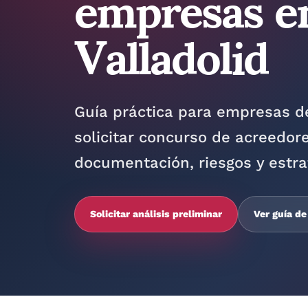
empresas e
Valladolid
Guía práctica para empresas de
solicitar concurso de acreedore
documentación, riesgos y estra
Solicitar análisis preliminar
Ver guía de