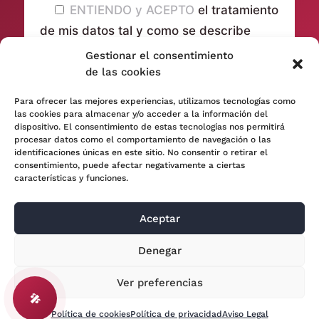
ENTIENDO y ACEPTO
el tratamiento
de mis datos tal y como se describe
anteriormente y se explica con mayor
Gestionar el consentimiento
detalle en la
Política de privacidad
de las cookies
Para ofrecer las mejores experiencias, utilizamos tecnologías como
las cookies para almacenar y/o acceder a la información del
dispositivo. El consentimiento de estas tecnologías nos permitirá
procesar datos como el comportamiento de navegación o las
identificaciones únicas en este sitio. No consentir o retirar el
consentimiento, puede afectar negativamente a ciertas
características y funciones.
Aceptar
© 2024 Adara Legal |
Aviso Legal
| Eweb Diseño y
Denegar
Posicionamiento
Web para abogados
Ver preferencias
🎤
Política de cookies
Política de privacidad
Aviso Legal