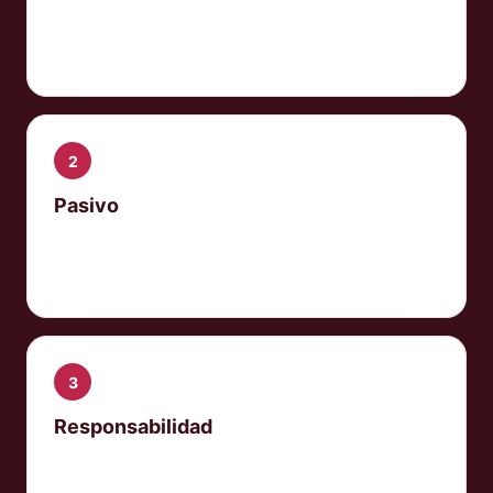
Activos, saldos, derechos de cobro y
bienes realizables.
2
Pasivo
Acreedores, deuda pública, bancos,
proveedores y litigios.
3
Responsabilidad
Conducta del administrador y decisiones