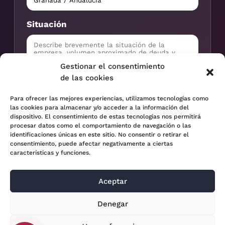
Situación
Gestionar el consentimiento
de las cookies
Para ofrecer las mejores experiencias, utilizamos tecnologías como
Solicitar valoración
las cookies para almacenar y/o acceder a la información del
dispositivo. El consentimiento de estas tecnologías nos permitirá
procesar datos como el comportamiento de navegación o las
Información tratada con confidencialidad profesional.
identificaciones únicas en este sitio. No consentir o retirar el
consentimiento, puede afectar negativamente a ciertas
características y funciones.
Aceptar
© 2024 Adara Legal |
Aviso Legal
| Eweb Diseño y
Denegar
Posicionamiento
Web para abogados