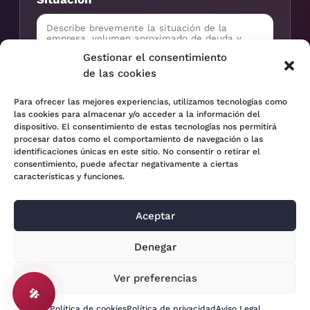
Gestionar el consentimiento
de las cookies
Para ofrecer las mejores experiencias, utilizamos tecnologías como
Solicitar valoración
las cookies para almacenar y/o acceder a la información del
dispositivo. El consentimiento de estas tecnologías nos permitirá
procesar datos como el comportamiento de navegación o las
Información tratada con confidencialidad profesional.
identificaciones únicas en este sitio. No consentir o retirar el
consentimiento, puede afectar negativamente a ciertas
características y funciones.
Aceptar
© 2024 Adara Legal |
Aviso Legal
| Eweb Diseño y
Denegar
Posicionamiento
Web para abogados
Ver preferencias
🎤
Política de cookies
Política de privacidad
Aviso Legal