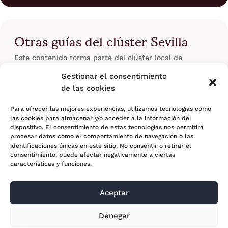
Otras guías del clúster Sevilla
Este contenido forma parte del clúster local de
Segunda Oportunidad en Sevilla. También puede
Gestionar el consentimiento
consultar:
de las cookies
Ley de Segunda Oportunidad en Sevilla
Cancelar deudas en Sevilla
Para ofrecer las mejores experiencias, utilizamos tecnologías como
las cookies para almacenar y/o acceder a la información del
Requisitos de la Segunda Oportunidad en Sevilla
dispositivo. El consentimiento de estas tecnologías nos permitirá
Guía principal: abogados de Segunda Oportunidad en
procesar datos como el comportamiento de navegación o las
identificaciones únicas en este sitio. No consentir o retirar el
Sevilla
consentimiento, puede afectar negativamente a ciertas
características y funciones.
Aceptar
© 2024 Adara Legal |
Aviso Legal
| Eweb Diseño y
Denegar
Posicionamiento
Web para abogados