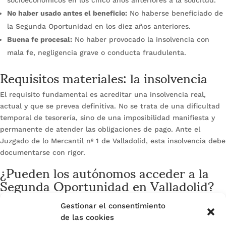
socioeconómicos en los cinco años anteriores a la solicitud.
No haber usado antes el beneficio:
No haberse beneficiado de
la Segunda Oportunidad en los diez años anteriores.
Buena fe procesal:
No haber provocado la insolvencia con
mala fe, negligencia grave o conducta fraudulenta.
Requisitos materiales: la insolvencia
El requisito fundamental es acreditar una insolvencia real,
actual y que se prevea definitiva. No se trata de una dificultad
temporal de tesorería, sino de una imposibilidad manifiesta y
permanente de atender las obligaciones de pago. Ante el
Juzgado de lo Mercantil nº 1 de Valladolid, esta insolvencia debe
documentarse con rigor.
¿Pueden los autónomos acceder a la
Segunda Oportunidad en Valladolid?
Sí. La Ley de Segunda Oportunidad incluye a autónomos y
Gestionar el consentimiento
empresarios individuales en las mismas condiciones que a
de las cookies
particulars. Los autónomos vallisoletanos pueden solicitar el