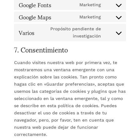
Google Fonts
divi-
to
Marketing
(elegant-
Consent
service
Google Maps
themes)
to
Marketing
wordfence
Consent
service
Varios
to
Propósito pendiente de
google-
service
Consent
investigación
fonts
google-
7. Consentimiento
to
maps
service
varios
Cuando visites nuestra web por primera vez, te
mostraremos una ventana emergente con una
explicación sobre las cookies. Tan pronto como
hagas clic en «Guardar preferencias», aceptas que
usemos las categorías de cookies y plugins que has
seleccionado en la ventana emergente, tal y como
se describe en esta política de cookies. Puedes
desactivar el uso de cookies a través de tu
navegador, pero, por favor, ten en cuenta que
nuestra web puede dejar de funcionar
correctamente.