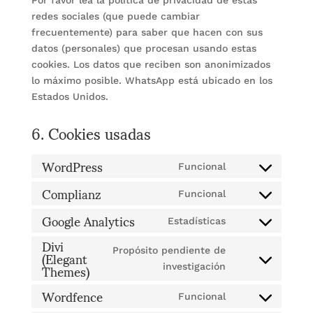
Por favor lea la política de privacidad de estas
redes sociales (que puede cambiar
frecuentemente) para saber que hacen con sus
datos (personales) que procesan usando estas
cookies. Los datos que reciben son anonimizados
lo máximo posible. WhatsApp está ubicado en los
Estados Unidos.
6. Cookies usadas
WordPress
Funcional
Consent
Complianz
to
Funcional
Consent
service
Google Analytics
to
Estadísticas
wordpress
Consent
Divi
service
to
(Elegant
complianz
Propósito pendiente de
Themes)
service
Consent
investigación
google-
to
Wordfence
analytics
Funcional
service
Consent