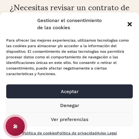
¿Necesitas revisar un contrato de
alquiler o una reclamación
arrendaticia?
Gestionar el consentimiento
de las cookies
En Adara Legal analizamos contratos, rentas, fianzas,
prórrogas, desahucios y conflictos sobre vivienda o local
Para ofrecer las mejores experiencias, utilizamos tecnologías como
las cookies para almacenar y/o acceder a la información del
con enfoque preventivo y estratégico.
dispositivo. El consentimiento de estas tecnologías nos permitirá
procesar datos como el comportamiento de navegación o las
identificaciones únicas en este sitio. No consentir o retirar el
Contactar con Adara Legal
consentimiento, puede afectar negativamente a ciertas
características y funciones.
Aceptar
© 2024 Adara Legal |
Aviso Legal
| Eweb Diseño y
Denegar
Posicionamiento
Web para abogados
Ver preferencias
🎤
Política de cookies
Política de privacidad
Aviso Legal