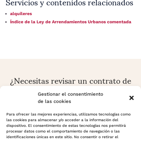
Servicios y contenidos relacionados
alquileres
Índice de la Ley de Arrendamientos Urbanos comentada
¿Necesitas revisar un contrato de
alquiler o una reclamación
arrendaticia?
Gestionar el consentimiento
de las cookies
En Adara Legal analizamos contratos, rentas, fianzas,
prórrogas, desahucios y conflictos sobre vivienda o local
Para ofrecer las mejores experiencias, utilizamos tecnologías como
las cookies para almacenar y/o acceder a la información del
con enfoque preventivo y estratégico.
dispositivo. El consentimiento de estas tecnologías nos permitirá
procesar datos como el comportamiento de navegación o las
identificaciones únicas en este sitio. No consentir o retirar el
Contactar con Adara Legal