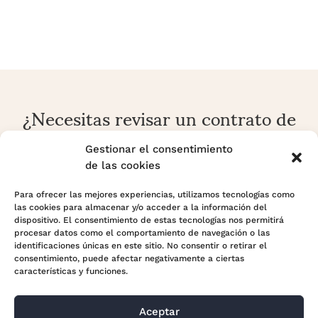
¿Necesitas revisar un contrato de
alquiler o una reclamación
arrendaticia?
Gestionar el consentimiento
de las cookies
En Adara Legal analizamos contratos, rentas, fianzas,
prórrogas, desahucios y conflictos sobre vivienda o local
Para ofrecer las mejores experiencias, utilizamos tecnologías como
las cookies para almacenar y/o acceder a la información del
con enfoque preventivo y estratégico.
dispositivo. El consentimiento de estas tecnologías nos permitirá
procesar datos como el comportamiento de navegación o las
identificaciones únicas en este sitio. No consentir o retirar el
Contactar con Adara Legal
consentimiento, puede afectar negativamente a ciertas
características y funciones.
Aceptar