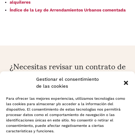
alquileres
Índice de la Ley de Arrendamientos Urbanos comentada
¿Necesitas revisar un contrato de
alquiler o una reclamación
arrendaticia?
Gestionar el consentimiento
de las cookies
En Adara Legal analizamos contratos, rentas, fianzas,
prórrogas, desahucios y conflictos sobre vivienda o local
Para ofrecer las mejores experiencias, utilizamos tecnologías como
las cookies para almacenar y/o acceder a la información del
con enfoque preventivo y estratégico.
dispositivo. El consentimiento de estas tecnologías nos permitirá
procesar datos como el comportamiento de navegación o las
identificaciones únicas en este sitio. No consentir o retirar el
Contactar con Adara Legal
consentimiento, puede afectar negativamente a ciertas
características y funciones.