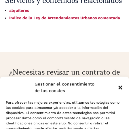
alquileres
Índice de la Ley de Arrendamientos Urbanos comentada
¿Necesitas revisar un contrato de
alquiler o una reclamación
arrendaticia?
Gestionar el consentimiento
de las cookies
En Adara Legal analizamos contratos, rentas, fianzas,
prórrogas, desahucios y conflictos sobre vivienda o local
Para ofrecer las mejores experiencias, utilizamos tecnologías como
las cookies para almacenar y/o acceder a la información del
con enfoque preventivo y estratégico.
dispositivo. El consentimiento de estas tecnologías nos permitirá
procesar datos como el comportamiento de navegación o las
identificaciones únicas en este sitio. No consentir o retirar el
Contactar con Adara Legal
consentimiento, puede afectar negativamente a ciertas