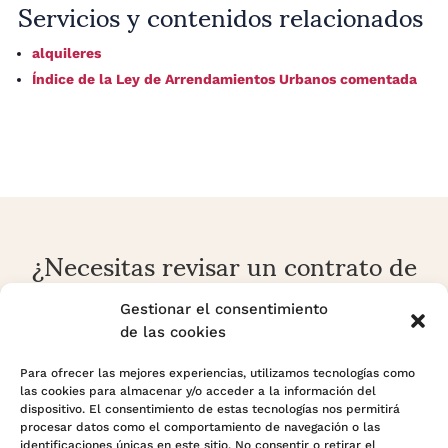
Servicios y contenidos relacionados
alquileres
Índice de la Ley de Arrendamientos Urbanos comentada
¿Necesitas revisar un contrato de
alquiler o una reclamación
arrendaticia?
Gestionar el consentimiento
de las cookies
En Adara Legal analizamos contratos, rentas, fianzas,
prórrogas, desahucios y conflictos sobre vivienda o local
Para ofrecer las mejores experiencias, utilizamos tecnologías como
las cookies para almacenar y/o acceder a la información del
con enfoque preventivo y estratégico.
dispositivo. El consentimiento de estas tecnologías nos permitirá
procesar datos como el comportamiento de navegación o las
identificaciones únicas en este sitio. No consentir o retirar el