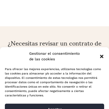
¿Necesitas revisar un contrato de
alquiler o una reclamación
arrendaticia?
Gestionar el consentimiento
de las cookies
En Adara Legal analizamos contratos, rentas, fianzas,
prórrogas, desahucios y conflictos sobre vivienda o local
Para ofrecer las mejores experiencias, utilizamos tecnologías como
las cookies para almacenar y/o acceder a la información del
con enfoque preventivo y estratégico.
dispositivo. El consentimiento de estas tecnologías nos permitirá
procesar datos como el comportamiento de navegación o las
identificaciones únicas en este sitio. No consentir o retirar el
Contactar con Adara Legal
consentimiento, puede afectar negativamente a ciertas
características y funciones.