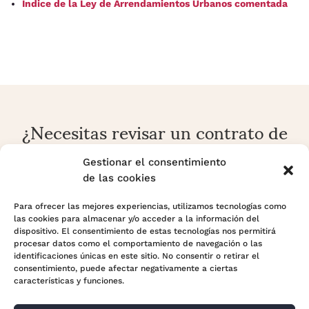
Índice de la Ley de Arrendamientos Urbanos comentada
¿Necesitas revisar un contrato de
alquiler o una reclamación
arrendaticia?
Gestionar el consentimiento
de las cookies
En Adara Legal analizamos contratos, rentas, fianzas,
prórrogas, desahucios y conflictos sobre vivienda o local
Para ofrecer las mejores experiencias, utilizamos tecnologías como
las cookies para almacenar y/o acceder a la información del
con enfoque preventivo y estratégico.
dispositivo. El consentimiento de estas tecnologías nos permitirá
procesar datos como el comportamiento de navegación o las
identificaciones únicas en este sitio. No consentir o retirar el
Contactar con Adara Legal
consentimiento, puede afectar negativamente a ciertas
características y funciones.