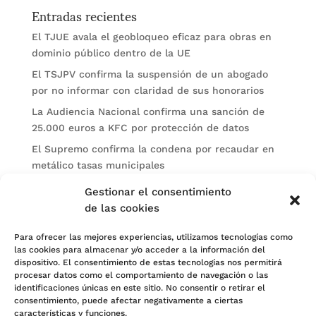
Entradas recientes
El TJUE avala el geobloqueo eficaz para obras en
dominio público dentro de la UE
El TSJPV confirma la suspensión de un abogado
por no informar con claridad de sus honorarios
La Audiencia Nacional confirma una sanción de
25.000 euros a KFC por protección de datos
El Supremo confirma la condena por recaudar en
metálico tasas municipales
El Supremo cambia la interpretación de los
Gestionar el consentimiento
seguros marítimos en el caso Txori Urdin
de las cookies
Categorías
Para ofrecer las mejores experiencias, utilizamos tecnologías como
las cookies para almacenar y/o acceder a la información del
Actualidad
dispositivo. El consentimiento de estas tecnologías nos permitirá
procesar datos como el comportamiento de navegación o las
Noticias Jurídicas
identificaciones únicas en este sitio. No consentir o retirar el
consentimiento, puede afectar negativamente a ciertas
Subastas
características y funciones.