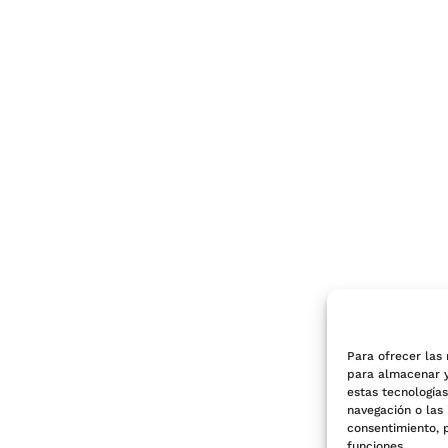
Para ofrecer las
para almacenar y
estas tecnología
navegación o las 
consentimiento, 
funciones.