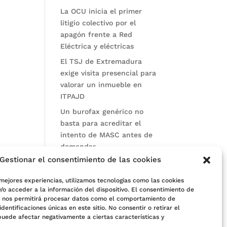
La OCU inicia el primer
litigio colectivo por el
apagón frente a Red
Eléctrica y eléctricas
El TSJ de Extremadura
exige visita presencial para
valorar un inmueble en
ITPAJD
Un burofax genérico no
basta para acreditar el
intento de MASC antes de
demandar
Gestionar el consentimiento de las cookies
Categorías
 mejores experiencias, utilizamos tecnologías como las cookies
Actualidad
/o acceder a la información del dispositivo. El consentimiento de
s nos permitirá procesar datos como el comportamiento de
Noticias Jurídicas
identificaciones únicas en este sitio. No consentir o retirar el
puede afectar negativamente a ciertas características y
Subastas